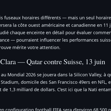
ois fuseaux horaires différents — mais un seul horair
ersera la côte ouest américaine et canadienne en 11 j
étudié chaque enceinte en détail pour évaluer commen
iance — pourraient influencer les performances suisse
trouve mérite votre attention.
 Clara — Qatar contre Suisse, 13 juin
 au Mondial 2026 se jouera dans la Silicon Valley, à 
’s Stadium, domicile des San Francisco 49ers en NFL,
 de 1,3 milliard de dollars. C’est ici que la Nati e
en configuration football FIFA sera d’environ 68 500 p