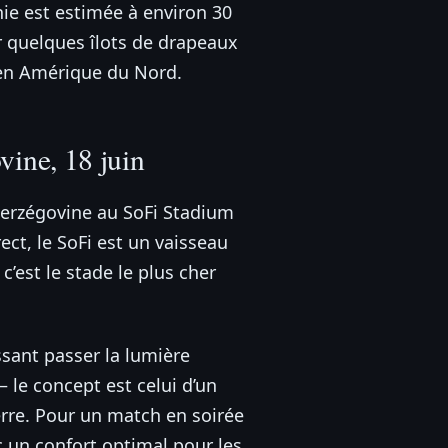
nie est estimée à environ 30
r quelques îlots de drapeaux
 en Amérique du Nord.
ine, 18 juin
-Herzégovine au SoFi Stadium
ect, le SoFi est un vaisseau
’est le stade le plus cher
ssant passer la lumière
— le concept est celui d’un
erre. Pour un match en soirée
c un confort optimal pour les