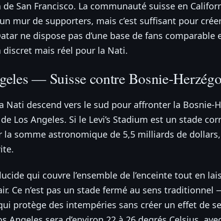
on de San Francisco. La communauté suisse en Califor
un mur de supporters, mais c’est suffisant pour crée
 Qatar ne dispose pas d’une base de fans comparable
discret mais réel pour la Nati.
geles — Suisse contre Bosnie-Herzégov
la Nati descend vers le sud pour affronter la Bosnie
de Los Angeles. Si le Levi’s Stadium est un stade corr
 la somme astronomique de 5,5 milliards de dollars, c
ite.
slucide qui couvre l’ensemble de l’enceinte tout en lai
l’air. Ce n’est pas un stade fermé au sens traditionnel 
qui protège des intempéries sans créer un effet de s
os Angeles sera d’environ 22 à 26 degrés Celsius, ave