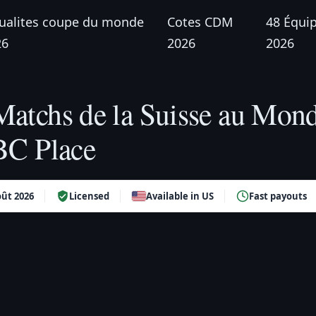
ualites coupe du monde
Cotes CDM
48 Équi
26
2026
2026
Matchs de la Suisse au Mond
 BC Place
ût 2026
Licensed
Available in US
Fast payouts