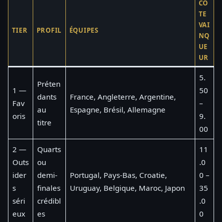
CO
TE
VAI
TIER
PROFIL
ÉQUIPES
NQ
UE
UR
5.
Préten
1 —
50
dants
France, Angleterre, Argentine,
Fav
–
au
Espagne, Brésil, Allemagne
oris
9.
titre
00
2 —
Quarts
11
Outs
ou
.0
ider
demi-
Portugal, Pays-Bas, Croatie,
0 –
s
finales
Uruguay, Belgique, Maroc, Japon
35
séri
crédibl
.0
eux
es
0