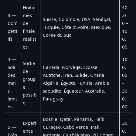
Huitiè
40
3 —
mes
.0
Suisse, Colombie, USA, Sénégal,
Com
de
0 –
Turquie, Côte d’Ivoire, Mexique,
pétit
finale
10
Corée du Sud
ifs
réalist
0.
es
00
4 —
10
Sortie
Soli
Canada, Norvège, Écosse,
0.
de
des
Autriche, Iran, Suède, Ghana,
00
group
mai
Algérie, Égypte, Tunisie, Arabie
–
e
s
saoudite, Équateur, Australie,
30
possibl
limit
Paraguay
0.
e
és
00
Bosnie, Qatar, Panama, Haïti,
Expéri
30
5 —
Curaçao, Cabo Verde, Irak,
ence
0.
Prés
Jordanie, Ouzbékistan, RD Congo,