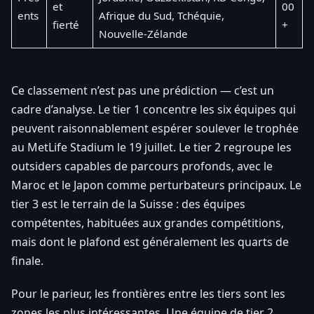
et
00
ents
Afrique du Sud, Tchéquie,
fierté
+
Nouvelle-Zélande
Ce classement n’est pas une prédiction — c’est un
cadre d’analyse. Le tier 1 concentre les six équipes qui
peuvent raisonnablement espérer soulever le trophée
au MetLife Stadium le 19 juillet. Le tier 2 regroupe les
outsiders capables de parcours profonds, avec le
Maroc et le Japon comme perturbateurs principaux. Le
tier 3 est le terrain de la Suisse : des équipes
compétentes, habituées aux grandes compétitions,
mais dont le plafond est généralement les quarts de
finale.
Pour le parieur, les frontières entre les tiers sont les
zones les plus intéressantes. Une équipe de tier 2