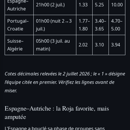
Espagne–
21h00 (2 juil.)
1.33
5.25
10.00
Autriche
Portugal–
01h00 (nuit 2→3
1.77–
3.40–
4.70–
Croatie
juil.)
1.80
3.65
5.00
Suisse–
05h00 (3 juil. au
2.02
3.10
3.94
Algérie
matin)
Cotes décimales relevées le 2 juillet 2026 ; le « 1 » désigne
l’équipe citée en premier. Vérifiez les lignes avant de
miser.
Espagne–Autriche : la Roja favorite, mais
amputée
L’Espagne a bouclé sa phase de groupes sans