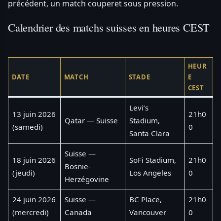
précédent, un match couperet sous pression.
Calendrier des matchs suisses en heures CEST
HEUR
DATE
MATCH
STADE
E
CEST
Levi’s
13 juin 2026
21h0
Qatar — Suisse
Stadium,
(samedi)
0
Santa Clara
Suisse —
18 juin 2026
SoFi Stadium,
21h0
Bosnie-
(jeudi)
Los Angeles
0
Herzégovine
24 juin 2026
Suisse —
BC Place,
21h0
(mercredi)
Canada
Vancouver
0