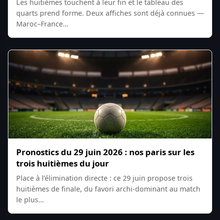
Les huitièmes touchent à leur fin et le tableau des
quarts prend forme. Deux affiches sont déjà connues —
Maroc–France…
Pronostics du 29 juin 2026 : nos paris sur les
trois huitièmes du jour
Place à l’élimination directe : ce 29 juin propose trois
huitièmes de finale, du favori archi-dominant au match
le plus…