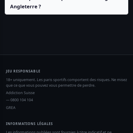
Angleterre ?
JEU RESPONSABLE
18+ uniquement. Les paris sportifs comportent des risques. Ne misez
que ce que vous pouvez vous permettre de perdre.
Addiction Suisse
— 0800 104 104
GREA
INFORMATIONS LÉGALES
Les informations publiées sont fournies à titre indicatif et ne