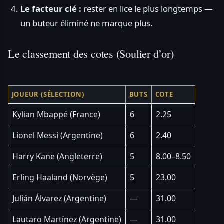
Le facteur clé :
rester en lice le plus longtemps —
un buteur éliminé ne marque plus.
Le classement des cotes (Soulier d’or)
JOUEUR (SÉLECTION)
BUTS
COTE
Kylian Mbappé (France)
6
2.25
Lionel Messi (Argentine)
6
2.40
Harry Kane (Angleterre)
5
8.00–8.50
Erling Haaland (Norvège)
5
23.00
Julián Álvarez (Argentine)
—
31.00
Lautaro Martínez (Argentine)
—
31.00