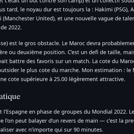
t c’était un but contre son camp) et un collectif sou
us tard, le noyau dur est toujours la : Hakimi (PSG)
 (Manchester United), et une nouvelle vague de talen
 de 2022.
osse) est le gros obstacle. Le Maroc devra probablemen
ère ou deuxième position. C’est un defi de taille, ma
ait battre des favoris sur un match. La cote du Maroc 
 l’outsider le plus cote du marche. Mon estimation : l
une cote supérieure à 25.00 légèrement attractive.
atique
 et l’Espagne en phase de groupes du Mondial 2022. 
ue l’on peut balayer d’un revers de main — c’est la pre
valiser avec n’importe qui sur 90 minutes.