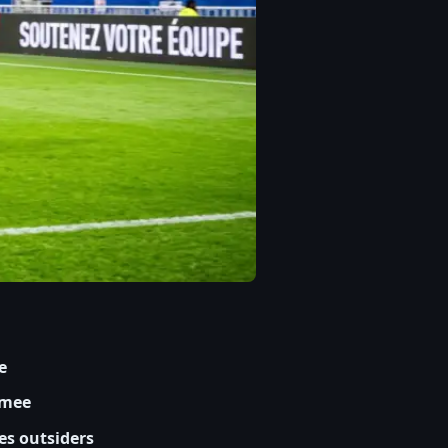
e
imee
es outsiders