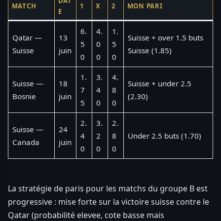
DAT
MATCH
1
X
2
MON PARI
E
6.
4.
1.
Qatar —
13
Suisse + over 1.5 buts
5
0
5
Suisse
juin
Suisse (1.85)
0
0
0
1.
3.
4.
Suisse —
18
Suisse + under 2.5
7
4
8
Bosnie
juin
(2.30)
5
0
0
2.
3.
2.
Suisse —
24
4
2
8
Under 2.5 buts (1.70)
Canada
juin
0
0
0
La stratégie de paris pour les matchs du groupe B est
progressive : mise forte sur la victoire suisse contre le
Qatar (probabilité elevee, cote basse mais